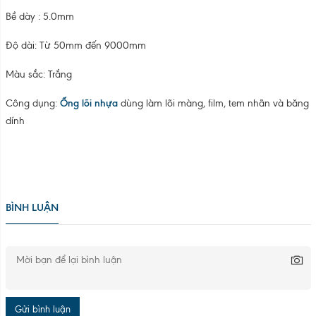
BÌNH LUẬN
Gửi bình luận
Bình luận
THÔNG TIN CÔNG TY
CÔNG TY CỔ PHẦN CÔNG NGHỆ MÔI TRƯỜNG 3R
KCN Quế Võ, Phường Nam Sơn, Tỉnh Bắc Ninh, Việt Nam
Hotline: 0983 356 572 - 087 66 99 888