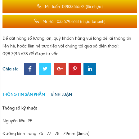
THÔNG TIN SẢN PHẨM
BÌNH LUẬN
Thông số kỹ thuật
Nguyên liệu: PE
Đường kính trong: 76 - 77 - 78 - 79mm (3inch)
Bề dày : 5.0mm
Độ dài: Từ 50mm đến 9000mm
Màu sắc: Trắng
Công dụng:
Ống lõi nhựa
dùng làm lõi màng, film, tem nhãn và băng
dính