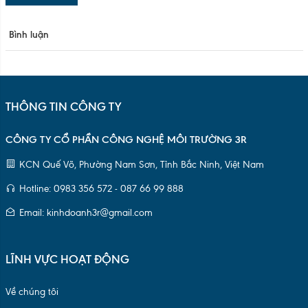
Email: kinhdoanh3r@gmail.com
LĨNH VỰC HOẠT ĐỘNG
Về chúng tôi
Tuyển dụng
Hợp tác bán hàng
Điều kiện & điều khoản
Quy chế quản lý
Chính sách bảo mật
DANH MỤC SẢN PHẨM
Lõi nhựa HDPE 77mm(3inch)