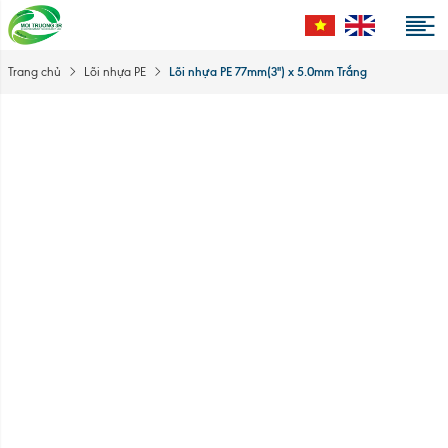
Lõi nhựa PE 77mm(3'') x 5.0mm Trắng
Trang chủ
Lõi nhựa PE