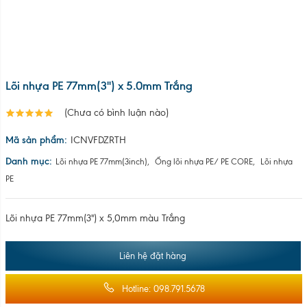
Lõi nhựa PE 77mm(3'') x 5,0mm màu Trắng
Liên hệ đặt hàng
Hotline: 098.791.5678
Mr. Tuấn: 0983356572 (lõi nhựa)
Mr Hải: 0335298783 (nhựa tái sinh)
Để đặt hàng số lượng lớn, quý khách hàng vui lòng để lại thông tin
liên hệ, hoặc liên hệ trực tiếp với chúng tôi qua số điện thoại:
098.7915.678 để được tư vấn
Chia sẻ: