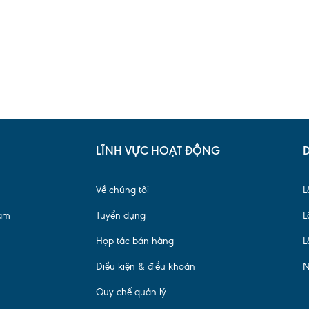
LĨNH VỰC HOẠT ĐỘNG
Về chúng tôi
L
Nam
Tuyển dụng
L
Hợp tác bán hàng
L
Điều kiện & điều khoản
N
Quy chế quản lý