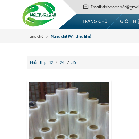
Email:kinhdoanh3r@gmai
TRANG CHỦ
GIỚI THI
Màng chít (Winding film)
Trang chủ
Hiển thị:
12
/
24
/
36