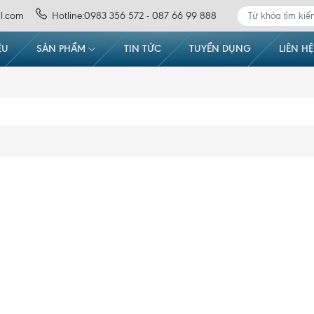
l.com
Hotline:0983 356 572 - 087 66 99 888
ỆU
SẢN PHẨM
TIN TỨC
TUYỂN DỤNG
LIÊN HỆ