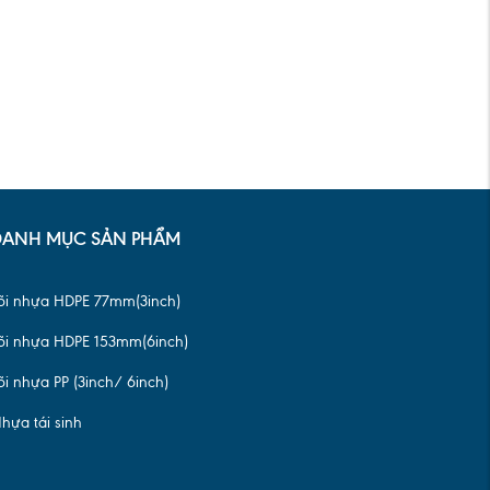
DANH MỤC SẢN PHẨM
õi nhựa HDPE 77mm(3inch)
õi nhựa HDPE 153mm(6inch)
õi nhựa PP (3inch/ 6inch)
hựa tái sinh