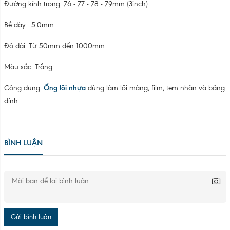
Gửi bình luận
Bình luận
THÔNG TIN CÔNG TY
CÔNG TY CỔ PHẦN CÔNG NGHỆ MÔI TRƯỜNG 3R
KCN Quế Võ, Phường Nam Sơn, Tỉnh Bắc Ninh, Việt Nam
Hotline: 0983 356 572 - 087 66 99 888