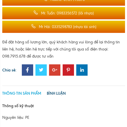
THÔNG TIN SẢN PHẨM
BÌNH LUẬN
Thông số kỹ thuật
Nguyên liệu: PE
Đường kính trong: 76 - 77 - 78 - 79mm (3inch)
Bề dày : 5.0mm
Độ dài: Từ 50mm đến 1000mm
Màu sắc: Trắng
Công dụng:
Ống lõi nhựa
dùng làm lõi màng, film, tem nhãn và băng
dính
BÌNH LUẬN