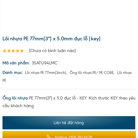
Ống lõi nhựa
PE 77mm(3'') x 5.0 đục lỗ - KEY. Kích thước KEY theo yêu
cầu khách hàng.
Liên hệ đặt hàng
Hotline: 098.791.5678
Mr. Tuấn: 0983356572 (lõi nhựa)
Mr Hải: 0335298783 (nhựa tái sinh)
Để đặt hàng số lượng lớn, quý khách hàng vui lòng để lại thông tin
liên hệ, hoặc liên hệ trực tiếp với chúng tôi qua số điện thoại:
098.7915.678 để được tư vấn
Chia sẻ: