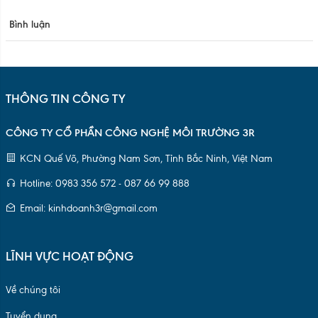
Email: kinhdoanh3r@gmail.com
LĨNH VỰC HOẠT ĐỘNG
Về chúng tôi
Tuyển dụng
Hợp tác bán hàng
Điều kiện & điều khoản
Quy chế quản lý
Chính sách bảo mật
DANH MỤC SẢN PHẨM
Lõi nhựa HDPE 77mm(3inch)