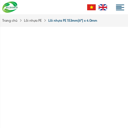
Lõi nhựa PE 153mm(6'') x 4.0mm
Trang chủ
Lõi nhựa PE