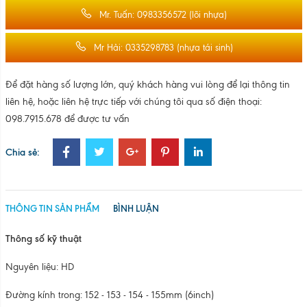
THÔNG TIN SẢN PHẨM
BÌNH LUẬN
Thông số kỹ thuật
Nguyên liệu: HD
Đường kính trong: 152 - 153 - 154 - 155mm (6inch)
Bề dày : 4.0mm
Độ dài: Từ 50mm đến 9000mm
Màu sắc: Trắng
Công dụng: Dùng làm lõi màng và băng dính
BÌNH LUẬN