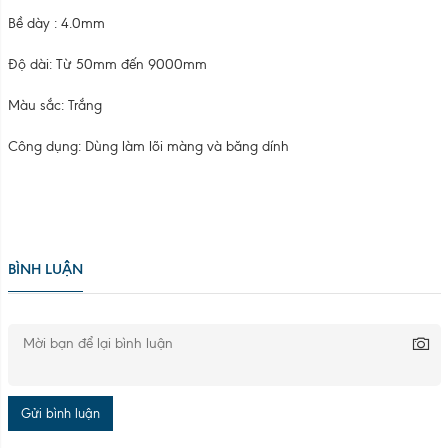
Gửi bình luận
Bình luận
THÔNG TIN CÔNG TY
CÔNG TY CỔ PHẦN CÔNG NGHỆ MÔI TRƯỜNG 3R
KCN Quế Võ, Phường Nam Sơn, Tỉnh Bắc Ninh, Việt Nam
Hotline: 0983 356 572 - 087 66 99 888
Email: kinhdoanh3r@gmail.com