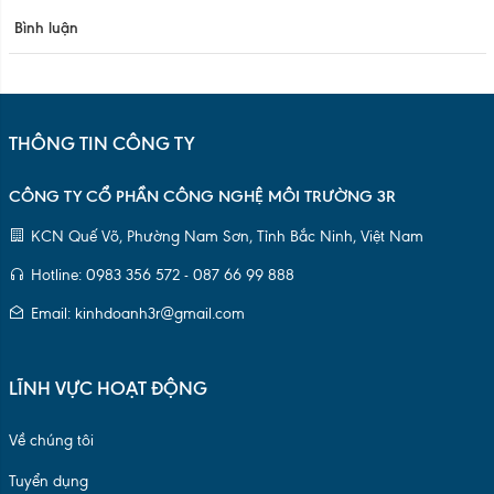
LĨNH VỰC HOẠT ĐỘNG
Về chúng tôi
Tuyển dụng
Hợp tác bán hàng
Điều kiện & điều khoản
Quy chế quản lý
Chính sách bảo mật
DANH MỤC SẢN PHẨM
Lõi nhựa HDPE 77mm(3inch)
Lõi nhựa HDPE 153mm(6inch)