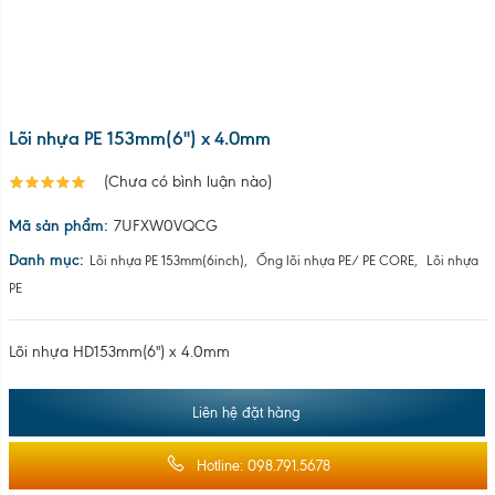
Lõi nhựa HD153mm(6'') x 4.0mm
Liên hệ đặt hàng
Hotline: 098.791.5678
Mr. Tuấn: 0983356572 (lõi nhựa)
Mr Hải: 0335298783 (nhựa tái sinh)
Để đặt hàng số lượng lớn, quý khách hàng vui lòng để lại thông tin
liên hệ, hoặc liên hệ trực tiếp với chúng tôi qua số điện thoại:
098.7915.678 để được tư vấn
Chia sẻ: