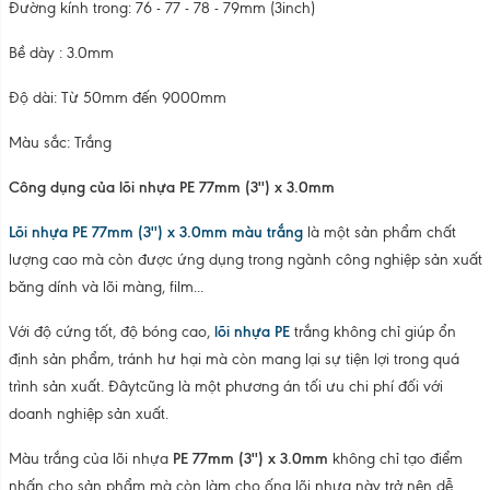
Đường kính trong: 76 - 77 - 78 - 79mm (3inch)
Bề dày : 3.0mm
Độ dài: Từ 50mm đến 9000mm
Màu sắc: Trắng
Công dụng của lõi nhựa PE 77mm (3'') x 3.0mm
Lõi nhựa PE 77mm (3'') x 3.0mm màu trắng
là một sản phẩm chất
lượng cao mà còn được ứng dụng trong ngành công nghiệp sản xuất
băng dính và lõi màng, film...
Với độ cứng tốt, độ bóng cao,
lõi nhựa PE
trắng không chỉ giúp ổn
định sản phẩm, tránh hư hại mà còn mang lại sự tiện lợi trong quá
trình sản xuất. Đâytcũng là một phương án tối ưu chi phí đối với
doanh nghiệp sản xuất.
Màu trắng của lõi nhựa
PE 77mm (3'') x 3.0mm
không chỉ tạo điểm
nhấn cho sản phẩm mà còn làm cho ống lõi nhựa này trở nên dễ