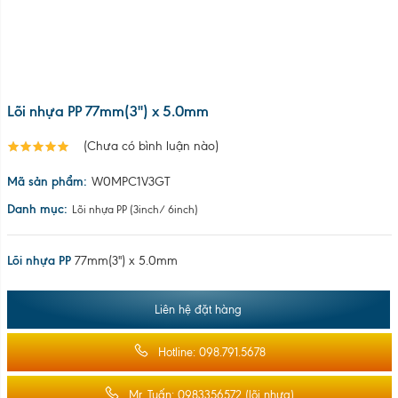
Lõi nhựa PP 77mm(3'') x 5.0mm
(Chưa có bình luận nào)
Mã sản phẩm:
W0MPC1V3GT
Danh mục:
Lõi nhựa PP (3inch/ 6inch)
Lõi nhựa PP
77mm(3'') x 5.0mm
Liên hệ đặt hàng
Hotline: 098.791.5678
Mr. Tuấn: 0983356572 (lõi nhựa)