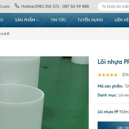
l.com
Hotline:0983 356 572 - 087 66 99 888
ỆU
SẢN PHẨM
TIN TỨC
TUYỂN DỤNG
LIÊN HỆ
 x 4.0
Lõi nhựa P
(Ch
Mã sản phẩm:
T
Danh mục:
Lõi nh
Lõi nhựa PP
153mm
Liên h