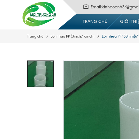
Email:kinhdoanh3r@gmai
TRANG CHỦ
GIỚI THI
Lõi nhựa PP 153mm(6'')
Trang chủ
Lõi nhựa PP (3inch/ 6inch)