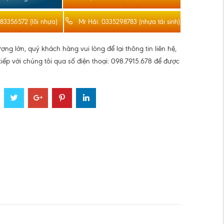
983356572 (lõi nhựa)
Mr Hải: 0335298783 (nhựa tái sinh)
ợng lớn, quý khách hàng vui lòng để lại thông tin liên hệ,
 tiếp với chúng tôi qua số điện thoại: 098.7915.678 để được