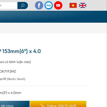
P 153mm(6'') x 4.0
ưa có bình luận nào)
JOK7YF2MZ
ựa PP (3inch/ 6inch)
(3'') x 4.0mm
ệ đặt hàng
Hotline: 098.791.5678