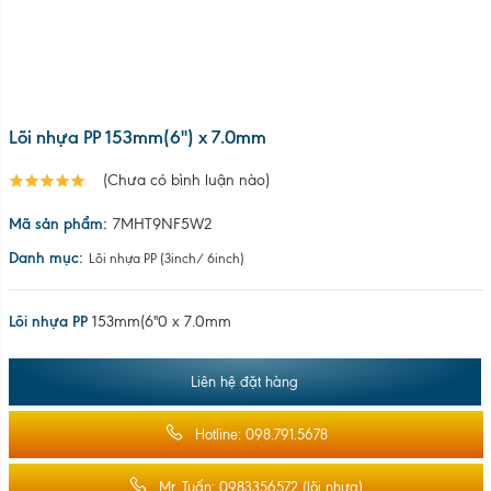
Lõi nhựa PP 153mm(6'') x 7.0mm
(Chưa có bình luận nào)
Mã sản phẩm:
7MHT9NF5W2
Danh mục:
Lõi nhựa PP (3inch/ 6inch)
Lõi nhựa PP
153mm(6''0 x 7.0mm
Liên hệ đặt hàng
Hotline: 098.791.5678
Mr. Tuấn: 0983356572 (lõi nhựa)