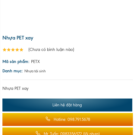
Nhựa PET xay
(Chưa có bình luận nào)
Mã sản phẩm:
PETX
Danh mục:
Nhựa tái sinh
Nhựa PET xay
Liên hệ đặt hàng
Hotline: 098.791.5678
Mr. Tuấn: 0983356572 (lõi nhựa)