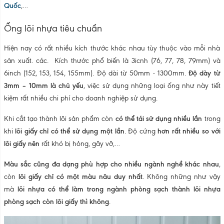
Quốc
,…
Ống lõi nhựa tiêu chuẩn
Hiện nay có rất nhiều kích thước khác nhau tùy thuộc vào mỗi nhà
sản xuất. các. Kích thước phổ biến là 3icnh (76, 77, 78, 79mm) và
6inch (152, 153, 154, 155mm). Độ dài từ 50mm - 1300mm.
Độ dày từ
3mm – 10mm là chủ yếu
, việc sử dụng những loại ống như này tiết
kiệm rất nhiều chi phí cho doanh nghiệp sử dụng.
Khi cắt tạo thành lõi sản phẩm còn
có thể tái sử dụng nhiều lần
trong
khi
lõi giấy chỉ có thể sử dụng một lần
. Độ cứng
hơn rất nhiều so với
lõi giấy nên
rất khó bị hỏng, gãy vỡ,…
Màu sắc cũng đa dạng phù hợp cho nhiều ngành nghề khác nhau
,
còn
lõi giấy chỉ có một màu nâu duy nhất
. Không những như vậy
mà
lõi nhựa có thể làm trong ngành phòng sạch thành lõi nhựa
phòng sạch còn lõi giấy thì không
.