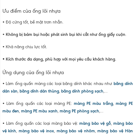
Ưu điểm của ống lõi nhựa
• Độ cứng tốt, bề mặt trơn nhẵn.
•
Không bị bám bụi hoặc phát sinh bụi khi cắt như ống giấy cuộn
.
• Khả năng chịu lực tốt.
• Kích thước đa dạng, phù hợp với mọi yêu cầu khách hàng.
Ứng dụng của ống lõi nhựa
• Làm ống quấn màng các loại băng dính khác nhau như
băng dính
dán sàn
,
băng dính dán thùng
,
băng dính phòng sạch
,…
• Làm ống quấn các loại màng PE:
màng PE màu trắng
,
màng PE
màu đen
,
màng PE màu xanh
,
màng PE phòng sạch
,…
• Làm ống quấn các loại màng bảo vệ:
màng bảo vệ gỗ
,
màng bảo
vệ kính
,
màng bảo vệ inox
,
màng bảo vệ nhôm
,
màng bảo vệ Hàn