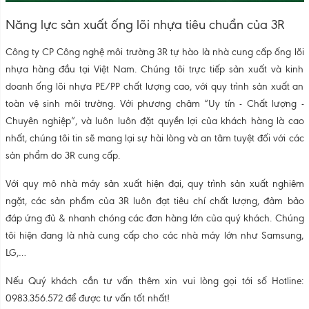
Năng lực sản xuất ống lõi nhựa tiêu chuẩn của 3R
Công ty CP Công nghệ môi trường 3R tự hào là nhà cung cấp ống lõi
nhựa hàng đầu tại Việt Nam. Chúng tôi trực tiếp sản xuất và kinh
doanh ống lõi nhựa PE/PP chất lượng cao, với quy trình sản xuất an
toàn vệ sinh môi trường. Với phương châm “Uy tín - Chất lượng -
Chuyên nghiệp”, và luôn luôn đặt quyền lợi của khách hàng là cao
nhất, chúng tôi tin sẽ mang lại sự hài lòng và an tâm tuyệt đối với các
sản phẩm
do 3R cung cấp.
Với quy mô nhà máy sản xuất hiện đại, quy trình sản xuất nghiêm
ngặt, các sản phẩm của 3R luôn đạt tiêu chí chất lượng, đảm bảo
đáp ứng đủ & nhanh chóng các đơn hàng lớn của quý khách. Chúng
tôi hiện đang là nhà cung cấp cho các nhà máy lớn như Samsung,
LG,…
Nếu Quý khách cần tư vấn thêm xin vui lòng gọi tới số Hotline:
0983.356.572 để được tư vấn tốt nhất!