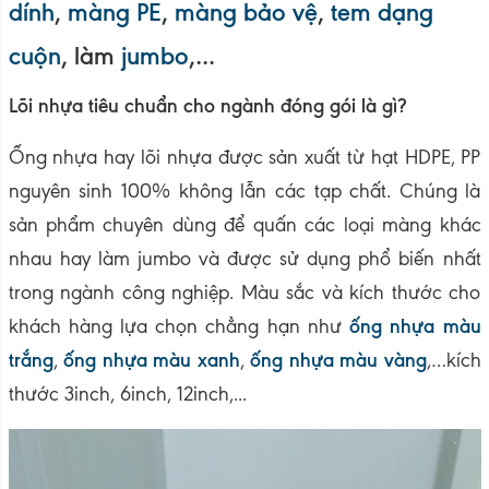
dính
,
màng PE
,
màng bảo vệ
,
tem dạng
cuộn
, làm
jumbo
,…
Lõi nhựa tiêu chuẩn cho ngành đóng gói là gì?
Ống nhựa hay lõi nhựa được sản xuất từ hạt HDPE, PP
nguyên sinh 100% không lẫn các tạp chất. Chúng là
sản phẩm chuyên dùng để quấn các loại màng khác
nhau hay làm jumbo và được sử dụng phổ biến nhất
trong ngành công nghiệp. Màu sắc và kích thước cho
ống nhựa màu
khách hàng lựa chọn chẳng hạn như
trắng
ống nhựa màu xanh
ống nhựa màu vàng
,
,
,…kích
thước 3inch, 6inch, 12inch,...